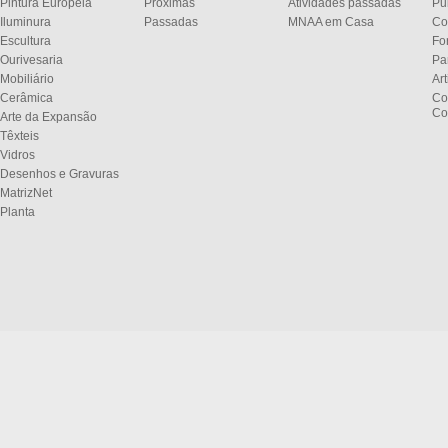
Pintura Europeia
Próximas
Atividades passadas
Pu
Iluminura
Passadas
MNAA em Casa
Co
Escultura
Fo
Ourivesaria
Pa
Mobiliário
Ar
Cerâmica
Co
Co
Arte da Expansão
Têxteis
Vidros
Desenhos e Gravuras
MatrizNet
Planta