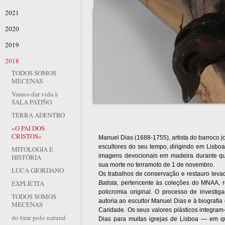
2021
2020
2019
2018
TODOS SOMOS
MECENAS
Vamos dar vida à
SALA PATIÑO
TERRA ADENTRO
«O PAI DOS
CRISTOS»
Manuel Dias (1688-1755), artista do barroco 
escultores do seu tempo, dirigindo em Lisboa
MITOLOGIA E
imagens devocionais em madeira durante qu
HISTÓRIA
sua morte no terramoto de 1 de novembro.
LUCA GIORDANO
Os trabalhos de conservação e restauro lev
EXPLÍCITA
Batista
, pertencente às coleções do MNAA, r
policromia original. O processo de investig
TODOS SOMOS
autoria ao escultor Manuel Dias e à biograf
MECENAS
Caridade. Os seus valores plásticos integra
do tirar polo natural
Dias para muitas igrejas de Lisboa — em 