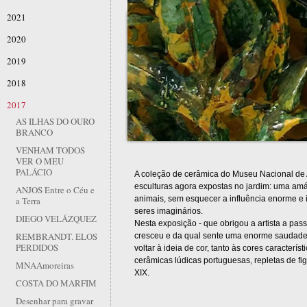
2021
2020
2019
2018
2017
AS ILHAS DO OURO
BRANCO
VENHAM TODOS
VER O MEU
PALÁCIO
A coleção de cerâmica do Museu Nacional de Ar
esculturas agora expostas no jardim: uma amá
ANJOS Entre o Céu e
animais, sem esquecer a influência enorme e
a Terra
seres imaginários.
DIEGO VELÁZQUEZ
Nesta exposição - que obrigou a artista a pa
REMBRANDT. ELOS
cresceu e da qual sente uma enorme saudade 
PERDIDOS
voltar à ideia de cor, tanto às cores caracter
cerâmicas lúdicas portuguesas, repletas de f
MNAAmoreiras
XIX.
COSTA DO MARFIM
Desenhar para gravar