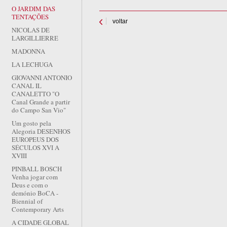
O JARDIM DAS
TENTAÇÕES
voltar
NICOLAS DE
LARGILLIERRE
MADONNA
LA LECHUGA
GIOVANNI ANTONIO
CANAL IL
CANALETTO "O
Canal Grande a partir
do Campo San Vio"
Um gosto pela
Alegoria DESENHOS
EUROPEUS DOS
SÉCULOS XVI A
XVIII
PINBALL BOSCH
Venha jogar com
Deus e com o
demónio BoCA -
Biennial of
Contemporary Arts
A CIDADE GLOBAL