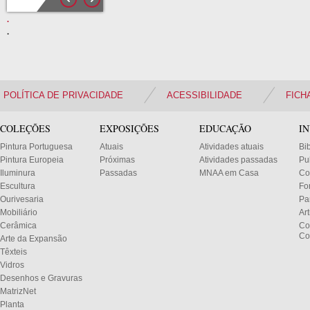
.
.
.
POLÍTICA DE PRIVACIDADE
ACESSIBILIDADE
FICH
COLEÇÕES
EXPOSIÇÕES
EDUCAÇÃO
I
Pintura Portuguesa
Atuais
Atividades atuais
Bi
Pintura Europeia
Próximas
Atividades passadas
Pu
Iluminura
Passadas
MNAA em Casa
Co
Escultura
Fo
Ourivesaria
Pa
Mobiliário
Ar
Cerâmica
Co
Co
Arte da Expansão
Têxteis
Vidros
Desenhos e Gravuras
MatrizNet
Planta