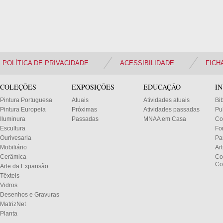
POLÍTICA DE PRIVACIDADE
ACESSIBILIDADE
FICH
COLEÇÕES
EXPOSIÇÕES
EDUCAÇÃO
I
Pintura Portuguesa
Atuais
Atividades atuais
Bi
Pintura Europeia
Próximas
Atividades passadas
Pu
Iluminura
Passadas
MNAA em Casa
Co
Escultura
Fo
Ourivesaria
Pa
Mobiliário
Ar
Cerâmica
Co
Co
Arte da Expansão
Têxteis
Vidros
Desenhos e Gravuras
MatrizNet
Planta