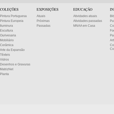
COLEÇÕES
EXPOSIÇÕES
EDUCAÇÃO
I
Pintura Portuguesa
Atuais
Atividades atuais
Bi
Pintura Europeia
Próximas
Atividades passadas
Pu
Iluminura
Passadas
MNAA em Casa
Co
Escultura
Fo
Ourivesaria
Pa
Mobiliário
Ar
Cerâmica
Co
Co
Arte da Expansão
Têxteis
Vidros
Desenhos e Gravuras
MatrizNet
Planta