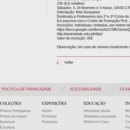
15h (0,6 créditos)
Sábados: 3, 24 fevereiro e 3 março, 10h30-1
Orientação: Rita Gonçalves
Destinada a Professores dos 2º e 3º Ciclos d
Em parceria com o Centro de Formação Prof.
Inscrições: Individuais, limitadas, por ordem 
https://docs.google.com/forms/d/1V3fKAaHx
http://aealvalade.edu.pt/cfpjs/
Valor de inscrição: 35€
Observação: em caso de número insuficiente d
voltar
POLÍTICA DE PRIVACIDADE
ACESSIBILIDADE
FICH
COLEÇÕES
EXPOSIÇÕES
EDUCAÇÃO
I
Pintura Portuguesa
Atuais
Atividades atuais
Bi
Pintura Europeia
Próximas
Atividades passadas
Pu
Iluminura
Passadas
MNAA em Casa
Co
Escultura
Fo