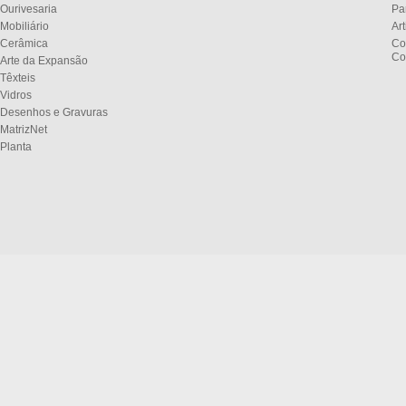
Ourivesaria
Pa
Mobiliário
Ar
Cerâmica
Co
Co
Arte da Expansão
Têxteis
Vidros
Desenhos e Gravuras
MatrizNet
Planta