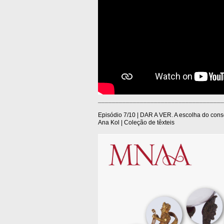
____________________________________
Episódio 7/10 | DAR A VER. A escolha do con
Ana Kol | Coleção de têxteis