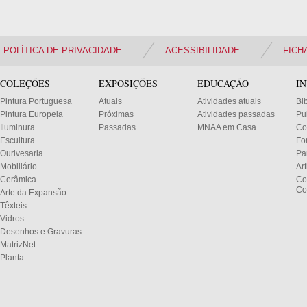
POLÍTICA DE PRIVACIDADE
ACESSIBILIDADE
FICH
COLEÇÕES
EXPOSIÇÕES
EDUCAÇÃO
I
Pintura Portuguesa
Atuais
Atividades atuais
Bi
Pintura Europeia
Próximas
Atividades passadas
Pu
Iluminura
Passadas
MNAA em Casa
Co
Escultura
Fo
Ourivesaria
Pa
Mobiliário
Ar
Cerâmica
Co
Co
Arte da Expansão
Têxteis
Vidros
Desenhos e Gravuras
MatrizNet
Planta