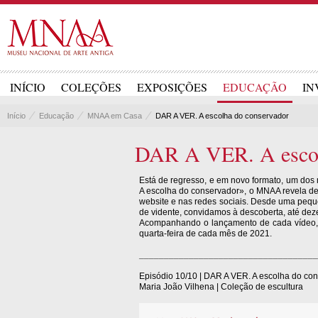
INÍCIO
COLEÇÕES
EXPOSIÇÕES
EDUCAÇÃO
IN
Início
Educação
MNAA em Casa
DAR A VER. A escolha do conservador
DAR A VER. A escol
Está de regresso, e em novo formato, um dos
A escolha do conservador», o MNAA revela dez
website e nas redes sociais. Desde uma pequ
de vidente, convidamos à descoberta, até de
Acompanhando o lançamento de cada vídeo, a
quarta-feira de cada mês de 2021.
____________________________________
Episódio 10/10 | DAR A VER. A escolha do co
Maria João Vilhena | Coleção de escultura