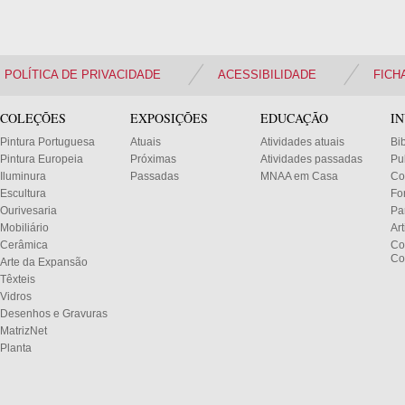
POLÍTICA DE PRIVACIDADE
ACESSIBILIDADE
FICH
COLEÇÕES
EXPOSIÇÕES
EDUCAÇÃO
I
Pintura Portuguesa
Atuais
Atividades atuais
Bi
Pintura Europeia
Próximas
Atividades passadas
Pu
Iluminura
Passadas
MNAA em Casa
Co
Escultura
Fo
Ourivesaria
Pa
Mobiliário
Ar
Cerâmica
Co
Co
Arte da Expansão
Têxteis
Vidros
Desenhos e Gravuras
MatrizNet
Planta