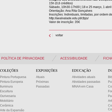
15h (0,6 créditos)
Sábado, 10h30-17h00 | 18 e 25 março, 1 abril
Orientação: Ana Rita Gonçalves
Inscrições: Individuais, limitadas, por ordem 
http://aealvalade.edu.pt/cfpjs/
Valor de inscrição: 35€
voltar
POLÍTICA DE PRIVACIDADE
ACESSIBILIDADE
FICH
COLEÇÕES
EXPOSIÇÕES
EDUCAÇÃO
I
Pintura Portuguesa
Atuais
Atividades atuais
Bi
Pintura Europeia
Próximas
Atividades passadas
Pu
Iluminura
Passadas
MNAA em Casa
Co
Escultura
Fo
Ourivesaria
Pa
Mobiliário
Ar
Cerâmica
Co
Co
Arte da Expansão