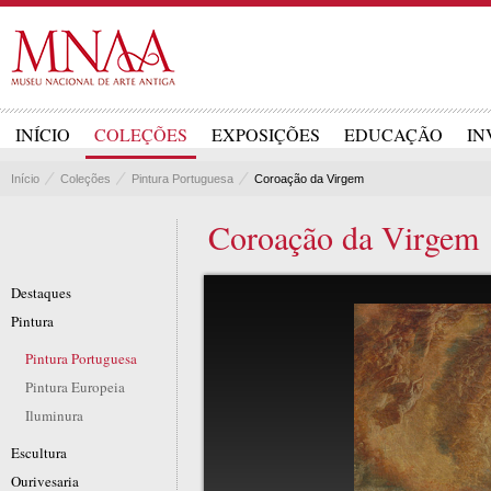
INÍCIO
COLEÇÕES
EXPOSIÇÕES
EDUCAÇÃO
IN
Início
Coleções
Pintura Portuguesa
Coroação da Virgem
Coroação da Virgem
Destaques
Pintura
Pintura Portuguesa
Pintura Europeia
Iluminura
Escultura
Ourivesaria