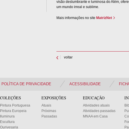
visão deslumbrante e luminosa do Além, ofe
um mundo irreal e sublime.
Mais informações no site
MatrizNet
voltar
POLÍTICA DE PRIVACIDADE
ACESSIBILIDADE
FICH
COLEÇÕES
EXPOSIÇÕES
EDUCAÇÃO
I
Pintura Portuguesa
Atuais
Atividades atuais
Bi
Pintura Europeia
Próximas
Atividades passadas
Pu
Iluminura
Passadas
MNAA em Casa
Co
Escultura
Fo
Ourivesaria
Pa