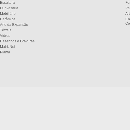
Escultura
Fo
Ourivesaria
Pa
Mobiliário
Ar
Cerâmica
Co
Co
Arte da Expansão
Têxteis
Vidros
Desenhos e Gravuras
MatrizNet
Planta