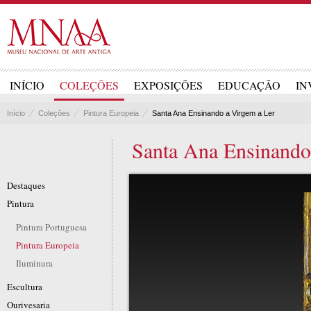
INÍCIO
COLEÇÕES
EXPOSIÇÕES
EDUCAÇÃO
IN
Início
Coleções
Pintura Europeia
Santa Ana Ensinando a Virgem a Ler
Santa Ana Ensinando
Destaques
Pintura
Pintura Portuguesa
Pintura Europeia
Iluminura
Escultura
Ourivesaria