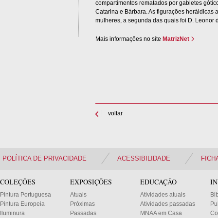
compartimentos rematados por gabletes gótico
Catarina e Bárbara. As figurações heráldicas 
mulheres, a segunda das quais foi D. Leonor d
Mais informações no site
MatrizNet
voltar
POLÍTICA DE PRIVACIDADE
ACESSIBILIDADE
FICH
COLEÇÕES
EXPOSIÇÕES
EDUCAÇÃO
I
Pintura Portuguesa
Atuais
Atividades atuais
Bi
Pintura Europeia
Próximas
Atividades passadas
Pu
Iluminura
Passadas
MNAA em Casa
Co