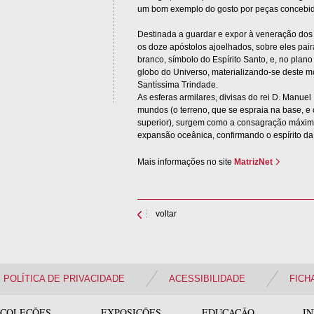
um bom exemplo do gosto por peças concebidas
Destinada a guardar e expor à veneração dos f
os doze apóstolos ajoelhados, sobre eles pa
branco, símbolo do Espírito Santo, e, no plano
globo do Universo, materializando-se deste m
Santíssima Trindade.
As esferas armilares, divisas do rei D. Manuel
mundos (o terreno, que se espraia na base, e 
superior), surgem como a consagração máxima
expansão oceânica, confirmando o espírito d
Mais informações no site
MatrizNet
voltar
POLÍTICA DE PRIVACIDADE
ACESSIBILIDADE
FICH
COLEÇÕES
EXPOSIÇÕES
EDUCAÇÃO
I