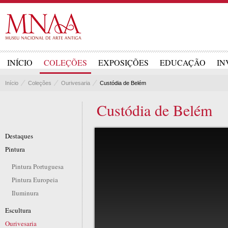
INÍCIO
COLEÇÕES
EXPOSIÇÕES
EDUCAÇÃO
IN
Início
Coleções
Ourivesaria
Custódia de Belém
Custódia de Belém
Destaques
Pintura
Pintura Portuguesa
Pintura Europeia
Iluminura
Escultura
Ourivesaria