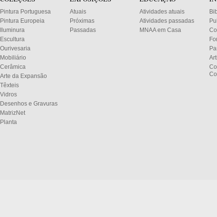
Pintura Portuguesa
Atuais
Atividades atuais
Bi
Pintura Europeia
Próximas
Atividades passadas
Pu
Iluminura
Passadas
MNAA em Casa
Co
Escultura
Fo
Ourivesaria
Pa
Mobiliário
Ar
Cerâmica
Co
Co
Arte da Expansão
Têxteis
Vidros
Desenhos e Gravuras
MatrizNet
Planta