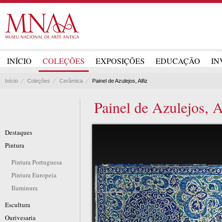
INÍCIO
COLEÇÕES
EXPOSIÇÕES
EDUCAÇÃO
IN
Início
Coleções
Cerâmica
Painel de Azulejos, Alfiz
Painel de Azulejos, A
Destaques
Pintura
Pintura Portuguesa
Pintura Europeia
Iluminura
Escultura
Ourivesaria