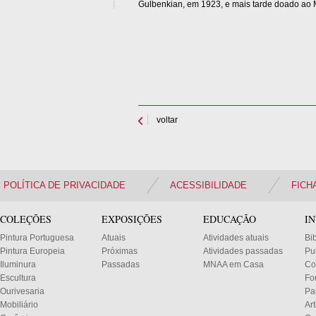
Gulbenkian, em 1923, e mais tarde doado ao 
voltar
POLÍTICA DE PRIVACIDADE
ACESSIBILIDADE
FICH
COLEÇÕES
EXPOSIÇÕES
EDUCAÇÃO
I
Pintura Portuguesa
Atuais
Atividades atuais
Bi
Pintura Europeia
Próximas
Atividades passadas
Pu
Iluminura
Passadas
MNAA em Casa
Co
Escultura
Fo
Ourivesaria
Pa
Mobiliário
Ar