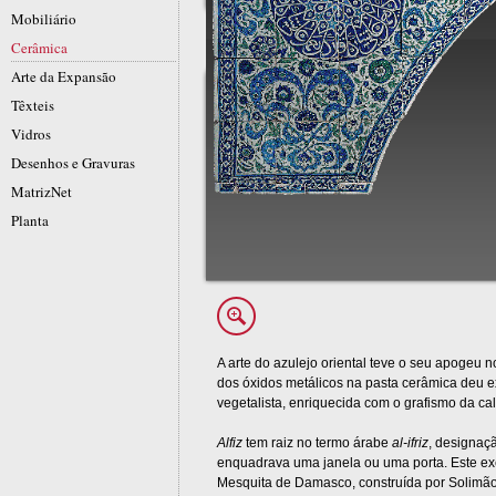
Mobiliário
Cerâmica
Arte da Expansão
Têxteis
Vidros
Desenhos e Gravuras
MatrizNet
Planta
A arte do azulejo oriental teve o seu apogeu n
dos óxidos metálicos na pasta cerâmica deu 
vegetalista, enriquecida com o grafismo da cal
Alfiz
tem raiz no termo árabe
al-ifriz
, designaç
enquadrava uma janela ou uma porta. Este ex
Mesquita de Damasco, construída por Solimão I